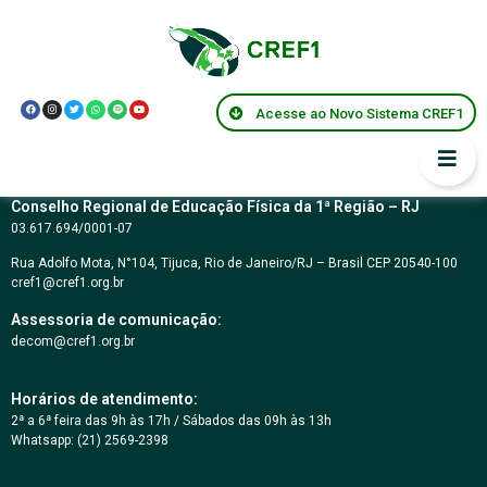
Resolução CREF1
125/2022
Acesse ao Novo Sistema CREF1
Conselho Regional de Educação Física da 1ª Região – RJ
03.617.694/0001-07
Rua Adolfo Mota, N°104, Tijuca, Rio de Janeiro/RJ – Brasil CEP 20540-100
cref1@cref1.org.br
Assessoria de comunicação:
decom@cref1.org.br
Horários de atendimento:
2ª a 6ª feira das 9h às 17h / Sábados das 09h às 13h
Whatsapp: (21) 2569-2398