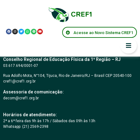
Resolução CREF1 nº
128/2023
Acesse ao Novo Sistema CREF1
Conselho Regional de Educação Física da 1ª Região – RJ
03.617.694/0001-07
Rua Adolfo Mota, N°104, Tijuca, Rio de Janeiro/RJ – Brasil CEP 20540-100
cref1@cref1.org.br
Assessoria de comunicação:
decom@cref1.org.br
Horários de atendimento:
2ª a 6ª feira das 9h às 17h / Sábados das 09h às 13h
Whatsapp: (21) 2569-2398