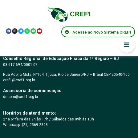
Resolução CREF1 Nº
131
Acesse ao Novo Sistema CREF1
Conselho Regional de Educação Física da 1ª Região – RJ
03.617.694/0001-07
Rua Adolfo Mota, N°104, Tijuca, Rio de Janeiro/RJ – Brasil CEP 20540-100
cref1@cref1.org.br
Assessoria de comunicação:
decom@cref1.org.br
Horários de atendimento:
2ª a 6ª feira das 9h às 17h / Sábados das 09h às 13h
Whatsapp: (21) 2569-2398