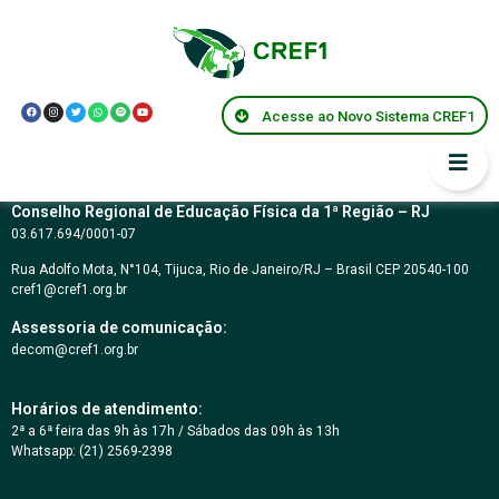
Resolução CREF1 nº
140/2024
Acesse ao Novo Sistema CREF1
Conselho Regional de Educação Física da 1ª Região – RJ
03.617.694/0001-07
Rua Adolfo Mota, N°104, Tijuca, Rio de Janeiro/RJ – Brasil CEP 20540-100
cref1@cref1.org.br
Assessoria de comunicação:
decom@cref1.org.br
Horários de atendimento:
2ª a 6ª feira das 9h às 17h / Sábados das 09h às 13h
Whatsapp: (21) 2569-2398