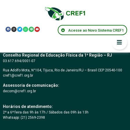
Resolução CREF1 nº
141/2025
Acesse ao Novo Sistema CREF1
Conselho Regional de Educação Física da 1ª Região – RJ
03.617.694/0001-07
Rua Adolfo Mota, N°104, Tijuca, Rio de Janeiro/RJ – Brasil CEP 20540-100
cref1@cref1.org.br
Assessoria de comunicação:
decom@cref1.org.br
Horários de atendimento:
2ª a 6ª feira das 9h às 17h / Sábados das 09h às 13h
Whatsapp: (21) 2569-2398