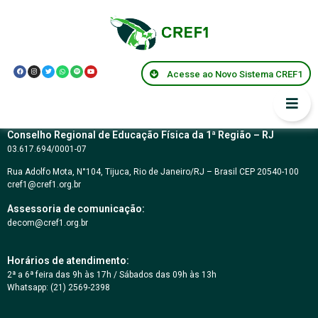
Resolução CREF1 nº
142/2025
Acesse ao Novo Sistema CREF1
Conselho Regional de Educação Física da 1ª Região – RJ
03.617.694/0001-07
Rua Adolfo Mota, N°104, Tijuca, Rio de Janeiro/RJ – Brasil CEP 20540-100
cref1@cref1.org.br
Assessoria de comunicação:
decom@cref1.org.br
Horários de atendimento:
2ª a 6ª feira das 9h às 17h / Sábados das 09h às 13h
Whatsapp: (21) 2569-2398