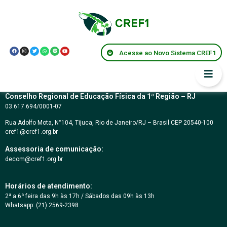
Resolução CREF1/RJ
nº 134/2024
Acesse ao Novo Sistema CREF1
Conselho Regional de Educação Física da 1ª Região – RJ
03.617.694/0001-07
Rua Adolfo Mota, N°104, Tijuca, Rio de Janeiro/RJ – Brasil CEP 20540-100
cref1@cref1.org.br
Assessoria de comunicação:
decom@cref1.org.br
Horários de atendimento:
2ª a 6ª feira das 9h às 17h / Sábados das 09h às 13h
Whatsapp: (21) 2569-2398