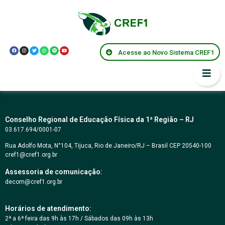
Resolução Especial
CREF1/RJ-ES nº
Acesse ao Novo Sistema CREF1
001/2022
Conselho Regional de Educação Física da 1ª Região – RJ
03.617.694/0001-07
Rua Adolfo Mota, N°104, Tijuca, Rio de Janeiro/RJ – Brasil CEP 20540-100
cref1@cref1.org.br
Assessoria de comunicação:
decom@cref1.org.br
Horários de atendimento:
2ª a 6ª feira das 9h às 17h / Sábados das 09h às 13h