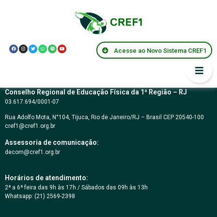
Resolução Federal
CNE/CP 2
Acesse ao Novo Sistema CREF1
Conselho Regional de Educação Física da 1ª Região – RJ
03.617.694/0001-07
Rua Adolfo Mota, N°104, Tijuca, Rio de Janeiro/RJ – Brasil CEP 20540-100
cref1@cref1.org.br
Assessoria de comunicação:
decom@cref1.org.br
Horários de atendimento:
2ª a 6ª feira das 9h às 17h / Sábados das 09h às 13h
Whatsapp: (21) 2569-2398