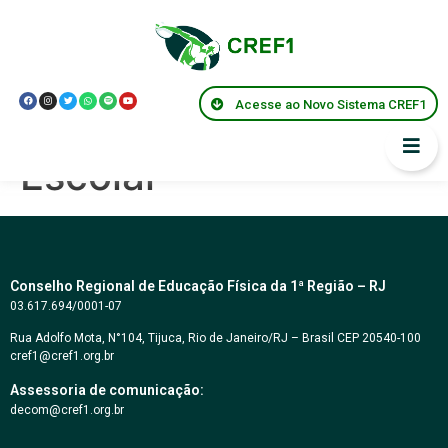
Resolução Federal –
Retorno das aulas
Acesse ao Novo Sistema CREF1
práticas de Ed.Física
Escolar
Conselho Regional de Educação Física da 1ª Região – RJ
03.617.694/0001-07
Rua Adolfo Mota, N°104, Tijuca, Rio de Janeiro/RJ – Brasil CEP 20540-100
cref1@cref1.org.br
Assessoria de comunicação:
decom@cref1.org.br