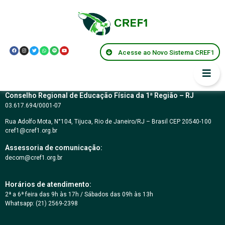
TOMADA DE PREÇO
Nº 02/2015
Acesse ao Novo Sistema CREF1
Conselho Regional de Educação Física da 1ª Região – RJ
03.617.694/0001-07
Rua Adolfo Mota, N°104, Tijuca, Rio de Janeiro/RJ – Brasil CEP 20540-100
cref1@cref1.org.br
Assessoria de comunicação:
decom@cref1.org.br
Horários de atendimento:
2ª a 6ª feira das 9h às 17h / Sábados das 09h às 13h
Whatsapp: (21) 2569-2398