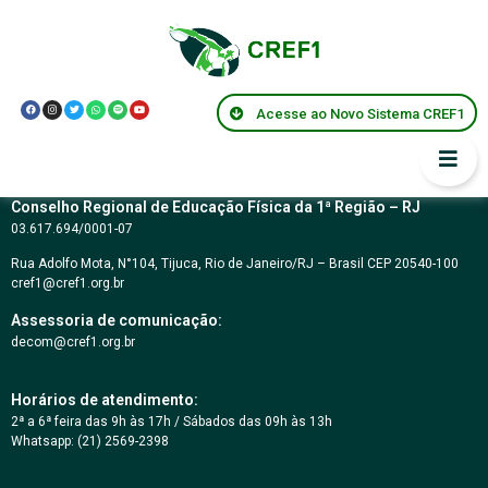
TOMADA DE
PREÇOS Nº 01/2018
Acesse ao Novo Sistema CREF1
Conselho Regional de Educação Física da 1ª Região – RJ
03.617.694/0001-07
Rua Adolfo Mota, N°104, Tijuca, Rio de Janeiro/RJ – Brasil CEP 20540-100
cref1@cref1.org.br
Assessoria de comunicação:
decom@cref1.org.br
Horários de atendimento:
2ª a 6ª feira das 9h às 17h / Sábados das 09h às 13h
Whatsapp: (21) 2569-2398