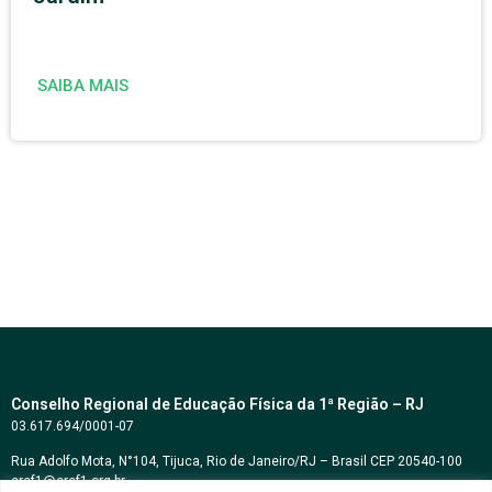
SAIBA MAIS
Conselho Regional de Educação Física da 1ª Região – RJ
03.617.694/0001-07
Rua Adolfo Mota, N°104, Tijuca, Rio de Janeiro/RJ – Brasil CEP 20540-100
cref1@cref1.org.br