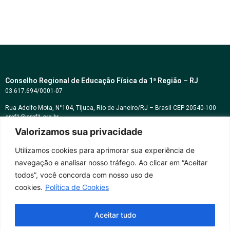
Conselho Regional de Educação Física da 1ª Região – RJ
03.617.694/0001-07
Rua Adolfo Mota, N°104, Tijuca, Rio de Janeiro/RJ – Brasil CEP 20540-100
cref1@cref1.org.br
Valorizamos sua privacidade
Assessoria de comunicação:
decom@cref1.org.br
Utilizamos cookies para aprimorar sua experiência de
navegação e analisar nosso tráfego. Ao clicar em “Aceitar
Horários de atendimento:
todos”, você concorda com nosso uso de
2ª a 6ª feira das 9h às 17h / Sábados das 09h às 13h
cookies.
Política de Cookies
Whatsapp: (21) 2569-2398
Aceitar tudo