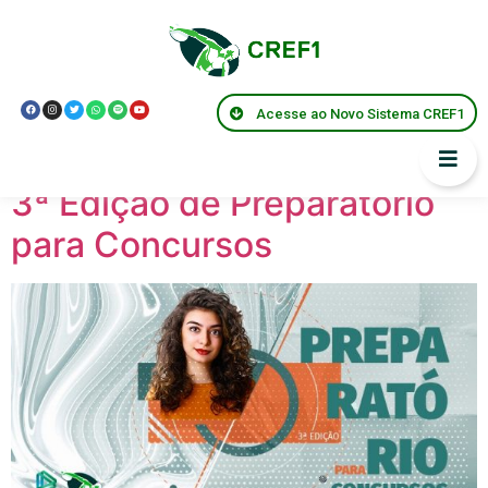
Localização:
Comendador Levy
Acesse ao Novo Sistema CREF1
Gasparian
3ª Edição de Preparatório
para Concursos