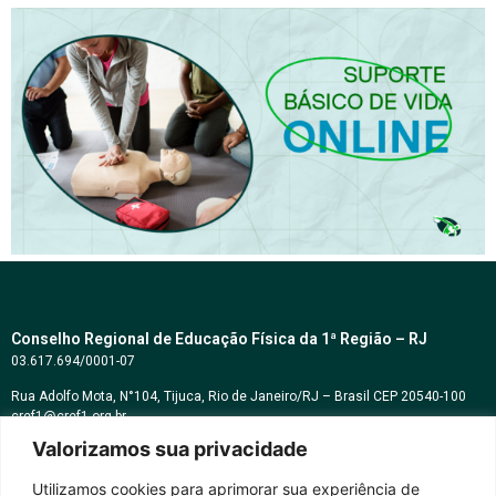
Conselho Regional de Educação Física da 1ª Região – RJ
03.617.694/0001-07
Rua Adolfo Mota, N°104, Tijuca, Rio de Janeiro/RJ – Brasil CEP 20540-100
cref1@cref1.org.br
Valorizamos sua privacidade
Assessoria de comunicação:
decom@cref1.org.br
Utilizamos cookies para aprimorar sua experiência de