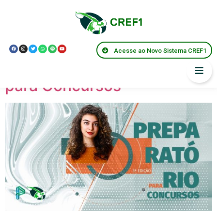
Localização:
SANTO
ANTÔNIO DE PÁDUA
Acesse ao Novo Sistema CREF1
3ª Edição de Preparatório
para Concursos