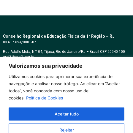
Conselho Regional de Educação Física da 1ª Região – RJ
03.617.694/0001-07
Rua Adolfo Mota, N°104, Tijuca, Rio de Janeiro/RJ – Brasil CEP 20540-100
cref1@cref1.org.br
Valorizamos sua privacidade
Assessoria de comunicação:
decom@cref1.org.br
Utilizamos cookies para aprimorar sua experiência de
navegação e analisar nosso tráfego. Ao clicar em “Aceitar
Horários de atendimento:
todos”, você concorda com nosso uso de
2ª a 6ª feira das 9h às 17h / Sábados das 09h às 13h
cookies.
Política de Cookies
Whatsapp: (21) 2569-2398
Aceitar tudo
Rejeitar