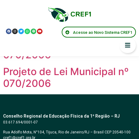
Modalidade:
Projeto
de Lei
Acesse ao Novo Sistema CREF1
Projeto de Lei Municipal nº
070/2006
Projeto de Lei Municipal nº
070/2006
Conselho Regional de Educação Física da 1ª Região – RJ
03.617.694/0001-07
Rua Adolfo Mota, N°104, Tijuca, Rio de Janeiro/RJ – Brasil CEP 20540-100
cref1@cref1.org.br