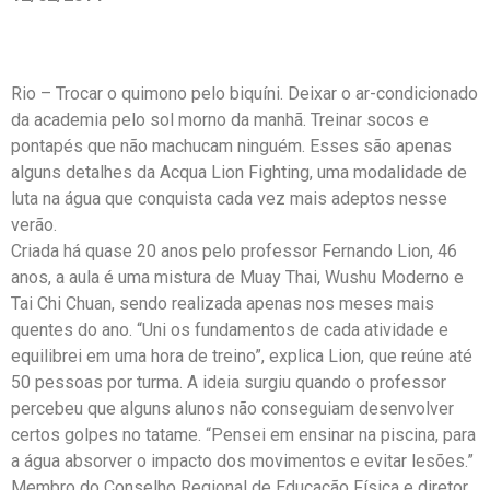
Rio – Trocar o quimono pelo biquíni. Deixar o ar-condicionado
da academia pelo sol morno da manhã. Treinar socos e
pontapés que não machucam ninguém. Esses são apenas
alguns detalhes da Acqua Lion Fighting, uma modalidade de
luta na água que conquista cada vez mais adeptos nesse
verão.
Criada há quase 20 anos pelo professor Fernando Lion, 46
anos, a aula é uma mistura de Muay Thai, Wushu Moderno e
Tai Chi Chuan, sendo realizada apenas nos meses mais
quentes do ano. “Uni os fundamentos de cada atividade e
equilibrei em uma hora de treino”, explica Lion, que reúne até
50 pessoas por turma. A ideia surgiu quando o professor
percebeu que alguns alunos não conseguiam desenvolver
certos golpes no tatame. “Pensei em ensinar na piscina, para
a água absorver o impacto dos movimentos e evitar lesões.”
Membro do Conselho Regional de Educação Física e diretor