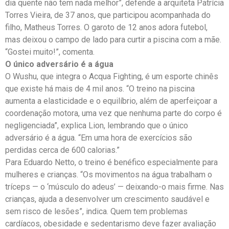
dia quente não tem nada melhor”, defende a arquiteta Patrícia
Torres Vieira, de 37 anos, que participou acompanhada do
filho, Matheus Torres. O garoto de 12 anos adora futebol,
mas deixou o campo de lado para curtir a piscina com a mãe.
“Gostei muito!”, comenta.
O único adversário é a água
O Wushu, que integra o Acqua Fighting, é um esporte chinês
que existe há mais de 4 mil anos. “O treino na piscina
aumenta a elasticidade e o equilíbrio, além de aperfeiçoar a
coordenação motora, uma vez que nenhuma parte do corpo é
negligenciada”, explica Lion, lembrando que o único
adversário é a água. “Em uma hora de exercícios são
perdidas cerca de 600 calorias.”
Para Eduardo Netto, o treino é benéfico especialmente para
mulheres e crianças. “Os movimentos na água trabalham o
tríceps — o ‘músculo do adeus’ — deixando-o mais firme. Nas
crianças, ajuda a desenvolver um crescimento saudável e
sem risco de lesões”, indica. Quem tem problemas
cardíacos, obesidade e sedentarismo deve fazer avaliação