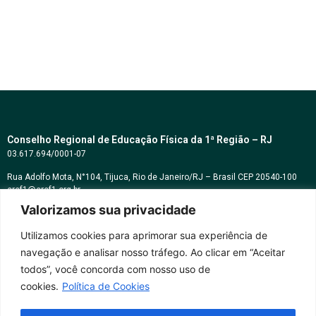
Conselho Regional de Educação Física da 1ª Região – RJ
03.617.694/0001-07
Rua Adolfo Mota, N°104, Tijuca, Rio de Janeiro/RJ – Brasil CEP 20540-100
cref1@cref1.org.br
Valorizamos sua privacidade
Assessoria de comunicação:
decom@cref1.org.br
Utilizamos cookies para aprimorar sua experiência de
navegação e analisar nosso tráfego. Ao clicar em “Aceitar
Horários de atendimento:
todos”, você concorda com nosso uso de
2ª a 6ª feira das 9h às 17h / Sábados das 09h às 13h
cookies.
Política de Cookies
Whatsapp: (21) 2569-2398