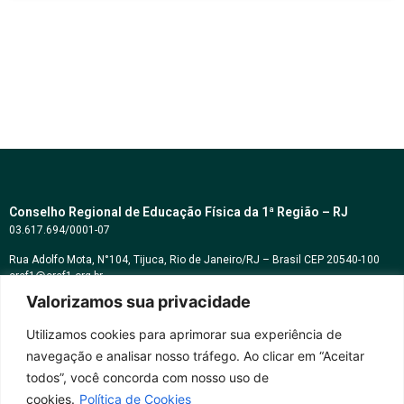
Conselho Regional de Educação Física da 1ª Região – RJ
03.617.694/0001-07
Rua Adolfo Mota, N°104, Tijuca, Rio de Janeiro/RJ – Brasil CEP 20540-100
cref1@cref1.org.br
Valorizamos sua privacidade
Assessoria de comunicação:
decom@cref1.org.br
Utilizamos cookies para aprimorar sua experiência de
navegação e analisar nosso tráfego. Ao clicar em “Aceitar
Horários de atendimento:
todos”, você concorda com nosso uso de
2ª a 6ª feira das 9h às 17h / Sábados das 09h às 13h
cookies.
Política de Cookies