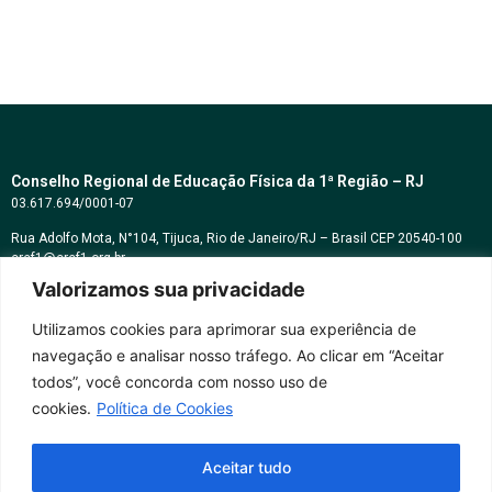
Conselho Regional de Educação Física da 1ª Região – RJ
03.617.694/0001-07
Rua Adolfo Mota, N°104, Tijuca, Rio de Janeiro/RJ – Brasil CEP 20540-100
cref1@cref1.org.br
Valorizamos sua privacidade
Assessoria de comunicação:
decom@cref1.org.br
Utilizamos cookies para aprimorar sua experiência de
navegação e analisar nosso tráfego. Ao clicar em “Aceitar
Horários de atendimento:
todos”, você concorda com nosso uso de
2ª a 6ª feira das 9h às 17h / Sábados das 09h às 13h
cookies.
Política de Cookies
Whatsapp: (21) 2569-2398
Aceitar tudo