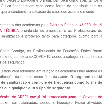
ra o Decreto Estadual e o Municipal, bem como solicitamos e
 Física ficassem em casa como forma de contribuir com os
que entendemos a situação de crise que assola o mundo.
echamento das academias pelo
Decreto Estadual 46.980, de 19
TA TÉCNICA
orientando as empresas e os Profissionais de
anitização e proteção tanto para categoria, quanto para a
 Conta Comigo, os Profissionais de Educação Física foram
 atuar no combate ao COVID-19, sendo a categoria reconhecida
s de segurança.
o Estado vem adotando em relação às academias não atende as
ssificação da mesma como área da saúde.
O segmento está
 de sanitização e controle de frequência como forma de
s que qualquer outro tipo de segmento.
écnica do CREF1 que já foi protocolada junto ao Governo do
sam ser retomadas, sendo a Educação Física atividade