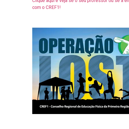
Clique aqui e veja se o seu professor ou se a e
com o CREF1!