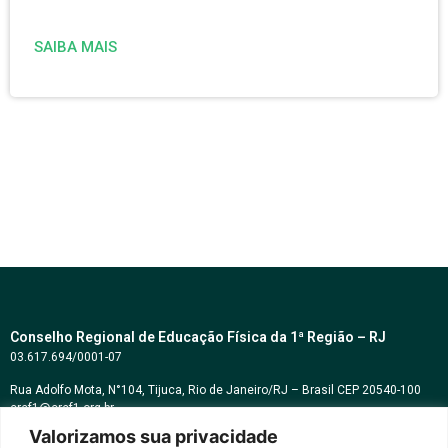
SAIBA MAIS
Conselho Regional de Educação Física da 1ª Região – RJ
03.617.694/0001-07
Rua Adolfo Mota, N°104, Tijuca, Rio de Janeiro/RJ – Brasil CEP 20540-100
cref1@cref1.org.br
Valorizamos sua privacidade
Assessoria de comunicação: