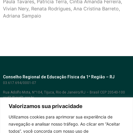
Paula Tavares, Patrícia Terra, Cintia Amanda Ferreira,
Vivian Nery, Renata Rodrigues, Ana Cristina Barreto,
Adriana Sampaio
Conselho Regional de Educação Física da 1ª Região – RJ
03.617.694/0001-07
Rua Adolfo Mota, N°104, Tijuca, Rio de Janeiro/RJ – Brasil CEP 20540-100
cref1@cref1.org.br
Valorizamos sua privacidade
Assessoria de comunicação:
decom@cref1.org.br
Utilizamos cookies para aprimorar sua experiência de
navegação e analisar nosso tráfego. Ao clicar em “Aceitar
Horários de atendimento:
todos”, você concorda com nosso uso de