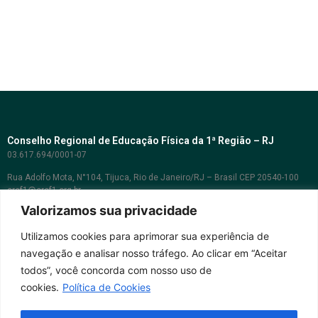
Conselho Regional de Educação Física da 1ª Região – RJ
03.617.694/0001-07
Rua Adolfo Mota, N°104, Tijuca, Rio de Janeiro/RJ – Brasil CEP 20540-100
cref1@cref1.org.br
Valorizamos sua privacidade
Assessoria de comunicação:
decom@cref1.org.br
Utilizamos cookies para aprimorar sua experiência de
navegação e analisar nosso tráfego. Ao clicar em “Aceitar
Horários de atendimento:
todos”, você concorda com nosso uso de
2ª a 6ª feira das 9h às 17h / Sábados das 09h às 13h
cookies.
Política de Cookies
Whatsapp: (21) 2569-2398