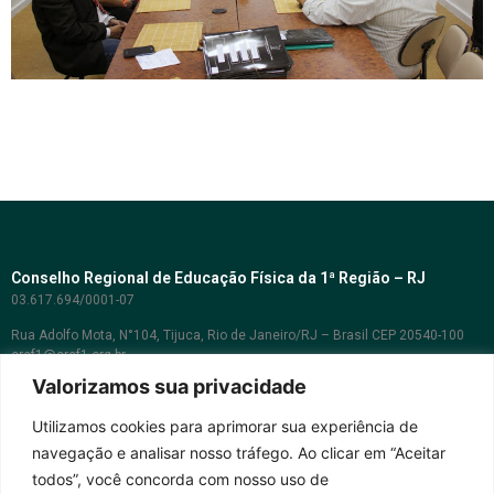
Conselho Regional de Educação Física da 1ª Região – RJ
03.617.694/0001-07
Rua Adolfo Mota, N°104, Tijuca, Rio de Janeiro/RJ – Brasil CEP 20540-100
cref1@cref1.org.br
Valorizamos sua privacidade
Assessoria de comunicação:
decom@cref1.org.br
Utilizamos cookies para aprimorar sua experiência de
navegação e analisar nosso tráfego. Ao clicar em “Aceitar
Horários de atendimento:
todos”, você concorda com nosso uso de