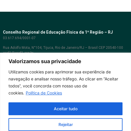
Conselho Regional de Educação Física da 1ª Região – RJ
03.617.694/0001-07
Rua Adolfo Mota, N°104, Tijuca, Rio de Janeiro/RJ – Brasil CEP 20540-100
cref1@cref1.org.br
Valorizamos sua privacidade
Assessoria de comunicação:
decom@cref1.org.br
Utilizamos cookies para aprimorar sua experiência de
navegação e analisar nosso tráfego. Ao clicar em “Aceitar
Horários de atendimento:
todos”, você concorda com nosso uso de
2ª a 6ª feira das 9h às 17h / Sábados das 09h às 13h
cookies.
Política de Cookies
Whatsapp: (21) 2569-2398
Aceitar tudo
Rejeitar