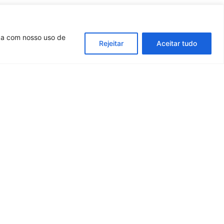
aneiro, a logo “REGULAMENTAÇÃO JÁ”,
de Educação Física”.
rda com nosso uso de
Rejeitar
Aceitar tudo