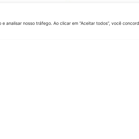
mentação da profissão, foi criada no Rio de J
to Nacional pela Regulamentação da Profissão 
 e analisar nosso tráfego. Ao clicar em “Aceitar todos”, você conco
ão, diversos
oluntária em cursos
fissionais de Educação
(APEF-RJ), com o
recursos permitiram que
movimento viajassem por
regulamentação da
 a APEF enviou a esses
adecimento.
 de 1998 trouxe um