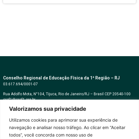
Conselho Regional de Educação Física da 1ª Região – RJ
03.617.694/0001-07
Rua Adolfo Mota, N°104, Tijuca, Rio de Janeiro/RJ – Brasil CEP 20540-100
cref1@cref1.org.br
Valorizamos sua privacidade
Assessoria de comunicação:
decom@cref1.org.br
Utilizamos cookies para aprimorar sua experiência de
navegação e analisar nosso tráfego. Ao clicar em “Aceitar
Horários de atendimento:
todos”, você concorda com nosso uso de