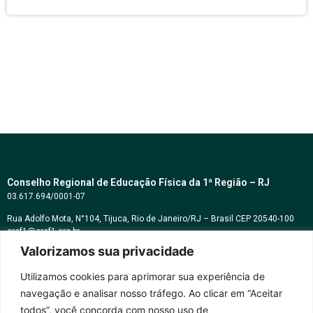
Conselho Regional de Educação Física da 1ª Região – RJ
03.617.694/0001-07
Rua Adolfo Mota, N°104, Tijuca, Rio de Janeiro/RJ – Brasil CEP 20540-100
cref1@cref1.org.br
Valorizamos sua privacidade
Assessoria de comunicação:
decom@cref1.org.br
Utilizamos cookies para aprimorar sua experiência de
navegação e analisar nosso tráfego. Ao clicar em “Aceitar
Horários de atendimento:
todos”, você concorda com nosso uso de