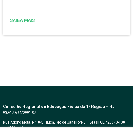
SAIBA MAIS
Conselho Regional de Educação Física da 1ª Região – RJ
03.617.694/0001-07
Rua Adolfo Mota, N°104, Tijuca, Rio de Janeiro/RJ – Brasil CEP 20540-100
cref1@cref1.org.br