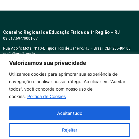
Conselho Regional de Educação Física da 1ª Região – RJ
03.617.694/0001-07
Rua Adolfo Mota, N°104, Tijuca, Rio de Janeiro/RJ – Brasil CEP 20540-100
cref1@cref1.org.br
Valorizamos sua privacidade
Assessoria de comunicação:
decom@cref1.org.br
Utilizamos cookies para aprimorar sua experiência de
navegação e analisar nosso tráfego. Ao clicar em “Aceitar
Horários de atendimento:
todos”, você concorda com nosso uso de
2ª a 6ª feira das 9h às 17h / Sábados das 09h às 13h
cookies.
Política de Cookies
Whatsapp: (21) 2569-2398
Aceitar tudo
Rejeitar