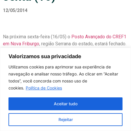
12/05/2014
Na próxima sexta-feira (16/05) o
Posto Avançado do CREF1
em Nova Friburgo
, região Serrana do estado, estará fechado.
O motivo é o feriado municipal em homenagem ao
Valorizamos sua privacidade
aniversário da cidade.
O feriado será marcado por um desfile cívico militar que
Utilizamos cookies para aprimorar sua experiência de
seguirá do supermercado Extra até a Caixa Econômica
navegação e analisar nosso tráfego. Ao clicar em “Aceitar
Federal comemorando os 196 anos de fundação de Nova
todos”, você concorda com nosso uso de
Friburgo.
No site da Prefeitura é possível ver um convite
cookies.
Política de Cookies
para o evento.
No sábado (17/05), o Posto vai funcionar normalmente das
Aceitar tudo
9h às 13h. A unidade atende a vários profissionais prestando
serviços de solicitação e recebimento de cédula, pagamento
Rejeitar
de anuidade, atualização de registro entre outras
necessidades.