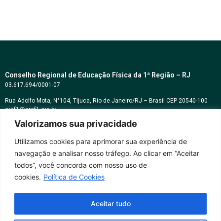
Conselho Regional de Educação Física da 1ª Região – RJ
03.617.694/0001-07
Rua Adolfo Mota, N°104, Tijuca, Rio de Janeiro/RJ – Brasil CEP 20540-100
cref1@cref1.org.br
Valorizamos sua privacidade
Assessoria de comunicação:
decom@cref1.org.br
Utilizamos cookies para aprimorar sua experiência de
navegação e analisar nosso tráfego. Ao clicar em “Aceitar
Horários de atendimento:
todos”, você concorda com nosso uso de
2ª a 6ª feira das 9h às 17h / Sábados das 09h às 13h
cookies.
Política de Cookies
Whatsapp: (21) 2569-2398
Aceitar tudo