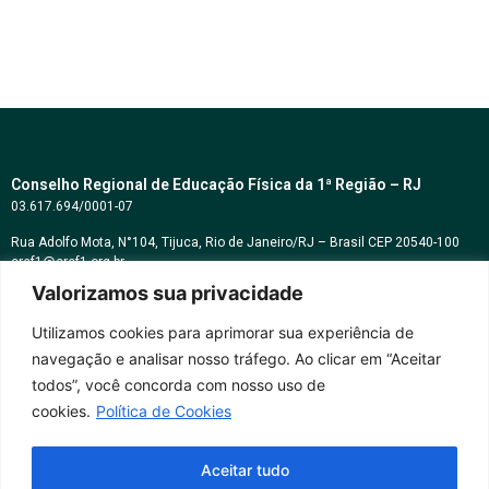
Conselho Regional de Educação Física da 1ª Região – RJ
03.617.694/0001-07
Rua Adolfo Mota, N°104, Tijuca, Rio de Janeiro/RJ – Brasil CEP 20540-100
cref1@cref1.org.br
Valorizamos sua privacidade
Assessoria de comunicação:
decom@cref1.org.br
Utilizamos cookies para aprimorar sua experiência de
navegação e analisar nosso tráfego. Ao clicar em “Aceitar
Horários de atendimento:
todos”, você concorda com nosso uso de
2ª a 6ª feira das 9h às 17h / Sábados das 09h às 13h
cookies.
Política de Cookies
Whatsapp: (21) 2569-2398
Aceitar tudo