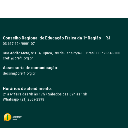
Conselho Regional de Educação Física da 1ª Região – RJ
03.617.694/0001-07
Rua Adolfo Mota, N°104, Tijuca, Rio de Janeiro/RJ – Brasil CEP 20540-100
cref1@cref1.org.br
Assessoria de comunicação:
decom@cref1.org.br
Horários de atendimento:
2ª a 6ª feira das 9h às 17h / Sábados das 09h às 13h
Whatsapp: (21) 2569-2398