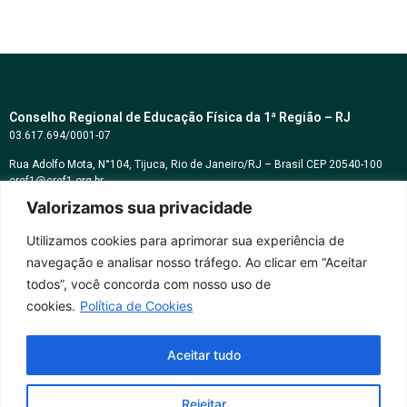
Conselho Regional de Educação Física da 1ª Região – RJ
03.617.694/0001-07
Rua Adolfo Mota, N°104, Tijuca, Rio de Janeiro/RJ – Brasil CEP 20540-100
cref1@cref1.org.br
Valorizamos sua privacidade
Assessoria de comunicação:
decom@cref1.org.br
Utilizamos cookies para aprimorar sua experiência de
navegação e analisar nosso tráfego. Ao clicar em “Aceitar
Horários de atendimento:
todos”, você concorda com nosso uso de
2ª a 6ª feira das 9h às 17h / Sábados das 09h às 13h
cookies.
Política de Cookies
Whatsapp: (21) 2569-2398
Aceitar tudo
Rejeitar