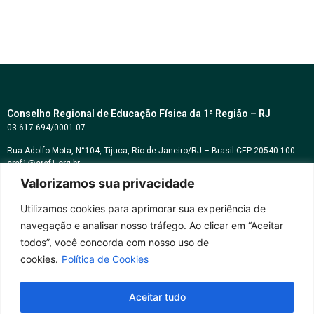
Conselho Regional de Educação Física da 1ª Região – RJ
03.617.694/0001-07
Rua Adolfo Mota, N°104, Tijuca, Rio de Janeiro/RJ – Brasil CEP 20540-100
cref1@cref1.org.br
Valorizamos sua privacidade
Assessoria de comunicação:
decom@cref1.org.br
Utilizamos cookies para aprimorar sua experiência de
navegação e analisar nosso tráfego. Ao clicar em “Aceitar
Horários de atendimento:
todos”, você concorda com nosso uso de
2ª a 6ª feira das 9h às 17h / Sábados das 09h às 13h
cookies.
Política de Cookies
Whatsapp: (21) 2569-2398
Aceitar tudo