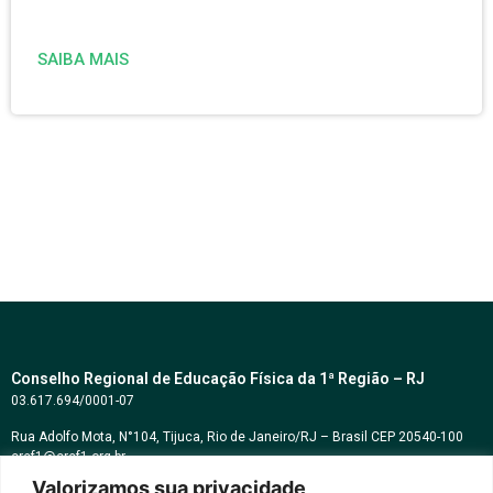
SAIBA MAIS
Conselho Regional de Educação Física da 1ª Região – RJ
03.617.694/0001-07
Rua Adolfo Mota, N°104, Tijuca, Rio de Janeiro/RJ – Brasil CEP 20540-100
cref1@cref1.org.br
Valorizamos sua privacidade