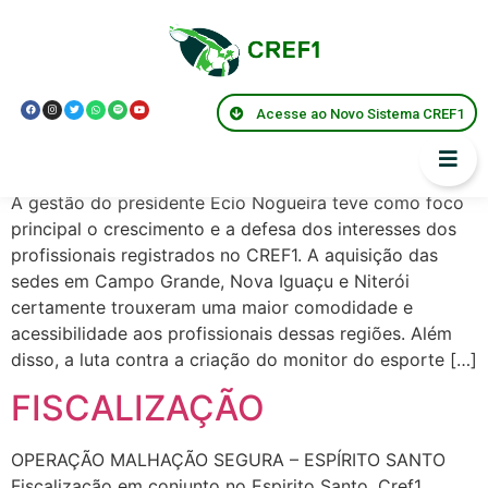
Presidentes:
Écio
Nogueira
Acesse ao Novo Sistema CREF1
Perfil da Gestão
A gestão do presidente Écio Nogueira teve como foco
principal o crescimento e a defesa dos interesses dos
profissionais registrados no CREF1. A aquisição das
sedes em Campo Grande, Nova Iguaçu e Niterói
certamente trouxeram uma maior comodidade e
acessibilidade aos profissionais dessas regiões. Além
disso, a luta contra a criação do monitor do esporte […]
FISCALIZAÇÃO
OPERAÇÃO MALHAÇÃO SEGURA – ESPÍRITO SANTO
Fiscalização em conjunto no Espirito Santo, Cref1,