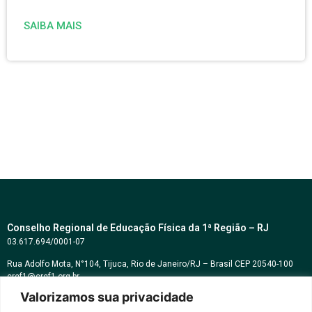
SAIBA MAIS
Conselho Regional de Educação Física da 1ª Região – RJ
03.617.694/0001-07
Rua Adolfo Mota, N°104, Tijuca, Rio de Janeiro/RJ – Brasil CEP 20540-100
cref1@cref1.org.br
Valorizamos sua privacidade
Assessoria de comunicação: