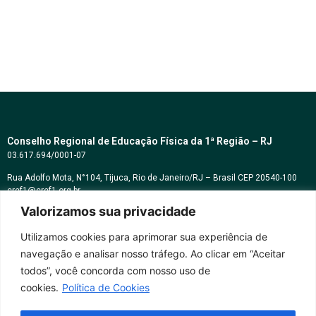
Conselho Regional de Educação Física da 1ª Região – RJ
03.617.694/0001-07
Rua Adolfo Mota, N°104, Tijuca, Rio de Janeiro/RJ – Brasil CEP 20540-100
cref1@cref1.org.br
Valorizamos sua privacidade
Assessoria de comunicação:
decom@cref1.org.br
Utilizamos cookies para aprimorar sua experiência de
navegação e analisar nosso tráfego. Ao clicar em “Aceitar
Horários de atendimento:
todos”, você concorda com nosso uso de
2ª a 6ª feira das 9h às 17h / Sábados das 09h às 13h
cookies.
Política de Cookies
Whatsapp: (21) 2569-2398