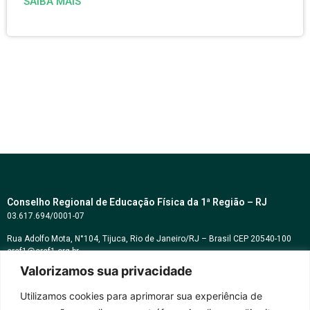
SAIBA MAIS
Conselho Regional de Educação Física da 1ª Região – RJ
03.617.694/0001-07
Rua Adolfo Mota, N°104, Tijuca, Rio de Janeiro/RJ – Brasil CEP 20540-100
cref1@cref1.org.br
Valorizamos sua privacidade
Assessoria de comunicação:
decom@cref1.org.br
Utilizamos cookies para aprimorar sua experiência de