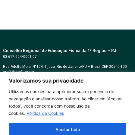
Conselho Regional de Educação Física da 1ª Região – RJ
03.617.694/0001-07
Rua Adolfo Mota, N°104, Tijuca, Rio de Janeiro/RJ – Brasil CEP 20540-100
cref1@cref1.org.br
Valorizamos sua privacidade
Assessoria de comunicação:
decom@cref1.org.br
Utilizamos cookies para aprimorar sua experiência de
navegação e analisar nosso tráfego. Ao clicar em “Aceitar
Horários de atendimento:
todos”, você concorda com nosso uso de
2ª a 6ª feira das 9h às 17h / Sábados das 09h às 13h
cookies.
Política de Cookies
Whatsapp: (21) 2569-2398
Aceitar tudo