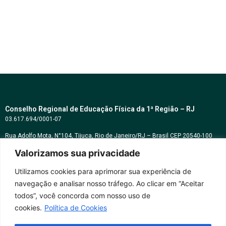
Conselho Regional de Educação Física da 1ª Região – RJ
03.617.694/0001-07
Rua Adolfo Mota, N°104, Tijuca, Rio de Janeiro/RJ – Brasil CEP 20540-100
cref1@cref1.org.br
Valorizamos sua privacidade
Assessoria de comunicação:
Utilizamos cookies para aprimorar sua experiência de
decom@cref1.org.br
navegação e analisar nosso tráfego. Ao clicar em “Aceitar
todos”, você concorda com nosso uso de
Horários de atendimento:
cookies.
Política de Cookies
2ª a 6ª feira das 9h às 17h / Sábados das 09h às 13h
Whatsapp: (21) 2569-2398