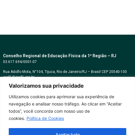
Conselho Regional de Educação Física da 1ª Região – RJ
03.617.694/0001-07
Rua Adolfo Mota, N°104, Tijuca, Rio de Janeiro/RJ – Brasil CEP 20540-100
cref1@cref1.org.br
Valorizamos sua privacidade
Assessoria de comunicação:
decom@cref1.org.br
Utilizamos cookies para aprimorar sua experiência de
navegação e analisar nosso tráfego. Ao clicar em “Aceitar
Horários de atendimento:
todos”, você concorda com nosso uso de
2ª a 6ª feira das 9h às 17h / Sábados das 09h às 13h
cookies.
Política de Cookies
Whatsapp: (21) 2569-2398
Aceitar tudo