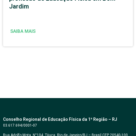
Jardim
SAIBA MAIS
Conselho Regional de Educação Física da 1ª Região – RJ
03.617.694/0001-07
Rua Adolfo Mota, N°104, Tijuca, Rio de Janeiro/RJ – Brasil CEP 20540-100